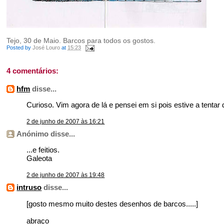
Tejo, 30 de Maio. Barcos para todos os gostos.
Posted by
José Louro
at
15:23
4 comentários:
hfm
disse...
Curioso. Vim agora de lá e pensei em si pois estive a tentar
2 de junho de 2007 às 16:21
Anónimo disse...
...e feitios.
Galeota
2 de junho de 2007 às 19:48
intruso
disse...
[gosto mesmo muito destes desenhos de barcos.....]
abraço