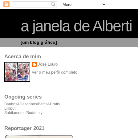
a janela de Alberti
[um blog gráfico]
Acerca de mim
José Louro
Ver o meu perfil completo
Ongoing series
Banhos&Desenhos/Baths&Drafts
Lilliput
Subitamente/Suddenly
Reportager 2021